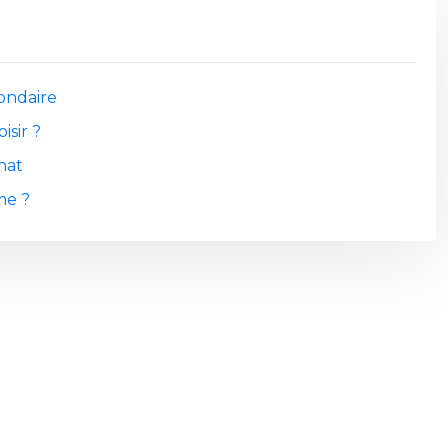
ondaire
isir ?
hat
me ?