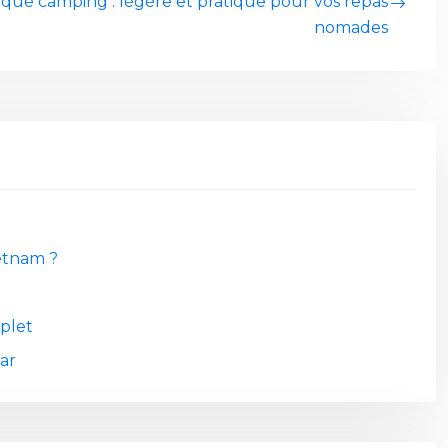
tique camping : légère et pratique pour vos repas
nomades
etnam ?
plet
ar