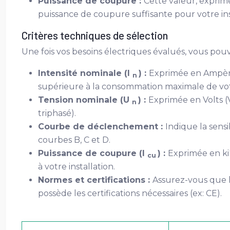
Puissance de coupure :
Cette valeur, exprim
puissance de coupure suffisante pour votre in
Critères techniques de sélection
Une fois vos besoins électriques évalués, vous pouv
Intensité nominale (I
) :
Exprimée en Ampères
n
supérieure à la consommation maximale de votr
Tension nominale (U
) :
Exprimée en Volts (
n
triphasé).
Courbe de déclenchement :
Indique la sens
courbes B, C et D.
Puissance de coupure (I
) :
Exprimée en kil
cu
à votre installation.
Normes et certifications :
Assurez-vous que l
possède les certifications nécessaires (ex: CE).