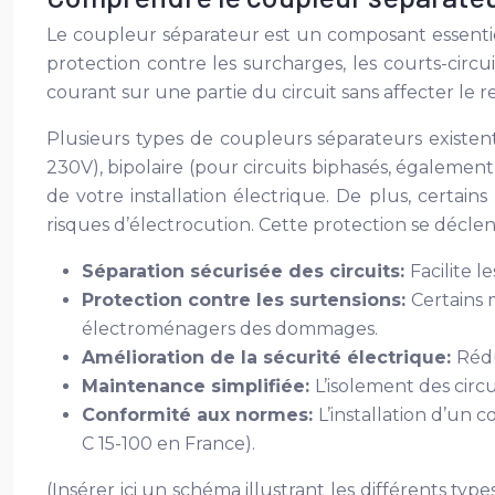
Le coupleur séparateur est un composant essentiel de 
protection contre les surcharges, les courts-circu
courant sur une partie du circuit sans affecter le res
Plusieurs types de coupleurs séparateurs existen
230V), bipolaire (pour circuits biphasés, également
de votre installation électrique. De plus, certai
risques d’électrocution. Cette protection se déclen
Séparation sécurisée des circuits:
Facilite 
Protection contre les surtensions:
Certains 
électroménagers des dommages.
Amélioration de la sécurité électrique:
Rédu
Maintenance simplifiée:
L’isolement des circ
Conformité aux normes:
L’installation d’un
C 15-100 en France).
(Insérer ici un schéma illustrant les différents t