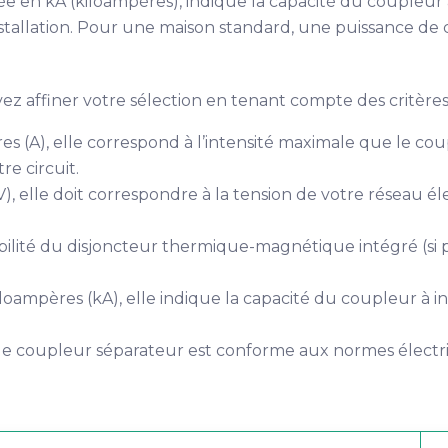
ée en kA (kiloampères), indique la capacité du coupleur 
stallation. Pour une maison standard, une puissance de
ez affiner votre sélection en tenant compte des critères
 (A), elle correspond à l’intensité maximale que le cou
e circuit.
V), elle doit correspondre à la tension de votre réseau
ibilité du disjoncteur thermique-magnétique intégré (si p
oampères (kA), elle indique la capacité du coupleur à in
e coupleur séparateur est conforme aux normes électriq