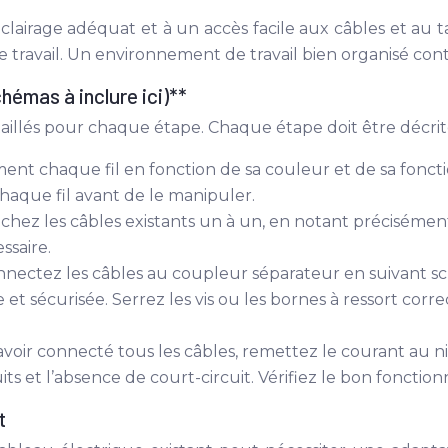
éclairage adéquat et à un accès facile aux câbles et au t
 le travail. Un environnement de travail bien organisé contri
chémas à inclure ici)**
étaillés pour chaque étape. Chaque étape doit être décrit
ment chaque fil en fonction de sa couleur et de sa fonctio
chaque fil avant de le manipuler.
hez les câbles existants un à un, en notant précisément l
ssaire.
nectez les câbles au coupleur séparateur en suivant sc
 sécurisée. Serrez les vis ou les bornes à ressort corr
avoir connecté tous les câbles, remettez le courant au ni
its et l’absence de court-circuit. Vérifiez le bon fonction
t