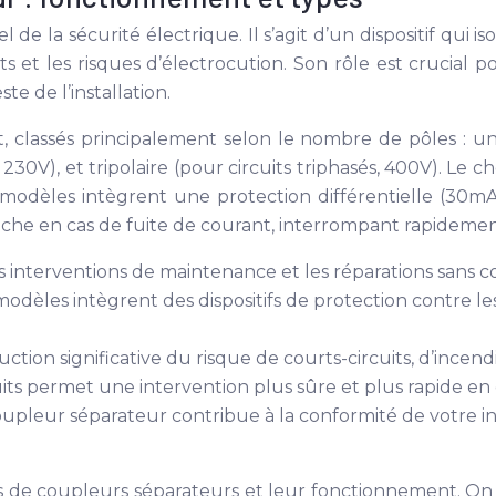
la sécurité électrique. Il s’agit d’un dispositif qui isol
its et les risques d’électrocution. Son rôle est crucial 
te de l’installation.
t, classés principalement selon le nombre de pôles : u
 230V), et tripolaire (pour circuits triphasés, 400V). Le
ns modèles intègrent une protection différentielle (30m
che en cas de fuite de courant, interrompant rapidement 
les interventions de maintenance et les réparations sans c
modèles intègrent des dispositifs de protection contre les
ction significative du risque de courts-circuits, d’incend
uits permet une intervention plus sûre et plus rapide e
 coupleur séparateur contribue à la conformité de votre 
ypes de coupleurs séparateurs et leur fonctionnement. On