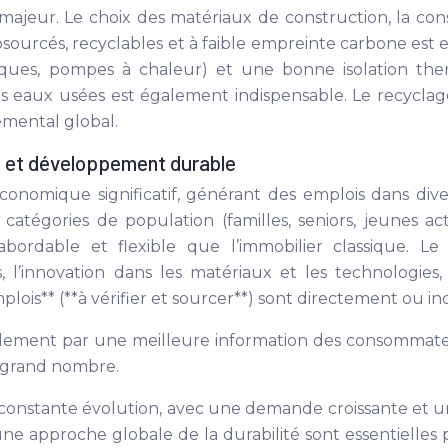
ajeur. Le choix des matériaux de construction, la co
biosourcés, recyclables et à faible empreinte carbone est 
ïques, pompes à chaleur) et une bonne isolation t
es eaux usées est également indispensable. Le recyclag
emental global.
é et développement durable
nomique significatif, générant des emplois dans dive
s catégories de population (familles, seniors, jeunes a
abordable et flexible que l’immobilier classique. 
l’innovation dans les matériaux et les technologies,
ois** (**à vérifier et sourcer**) sont directement ou i
ment par une meilleure information des consommateur
us grand nombre.
 constante évolution, avec une demande croissante et une
 une approche globale de la durabilité sont essentiell