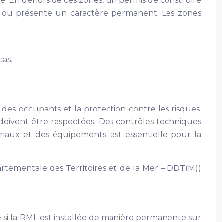
. En dehors de ces zones, un permis de construire
e ou présente un caractère permanent. Les zones
cas.
des occupants et la protection contre les risques.
ité doivent être respectées. Des contrôles techniques
ériaux et des équipements est essentielle pour la
artementale des Territoires et de la Mer – DDT(M))
ue si la RML est installée de manière permanente sur