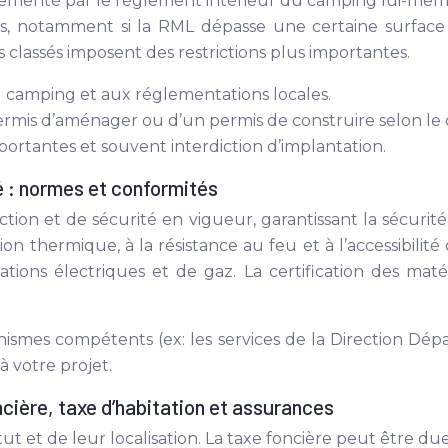
ementé par le règlement intérieur du camping lui-même
is, notamment si la RML dépasse une certaine surfac
es classés imposent des restrictions plus importantes.
 camping et aux réglementations locales.
rmis d’aménager ou d’un permis de construire selon le 
portantes et souvent interdiction d’implantation.
é : normes et conformités
ion et de sécurité en vigueur, garantissant la sécurité 
olation thermique, à la résistance au feu et à l’accessibil
tions électriques et de gaz. La certification des mat
nismes compétents (ex: les services de la Direction Dép
à votre projet.
cière, taxe d’habitation et assurances
ut et de leur localisation. La taxe foncière peut être d