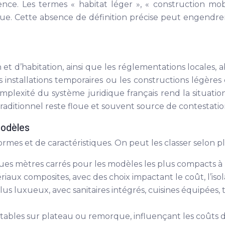
ence. Les termes « habitat léger », « construction mob
lue. Cette absence de définition précise peut engendrer 
 et d’habitation, ainsi que les réglementations locales,
installations temporaires ou les constructions légères d
omplexité du système juridique français rend la situation
raditionnel reste floue et souvent source de contestatio
modèles
mes et de caractéristiques. On peut les classer selon plu
es mètres carrés pour les modèles les plus compacts à
riaux composites, avec des choix impactant le coût, l’isola
us luxueux, avec sanitaires intégrés, cuisines équipées
tables sur plateau ou remorque, influençant les coûts de