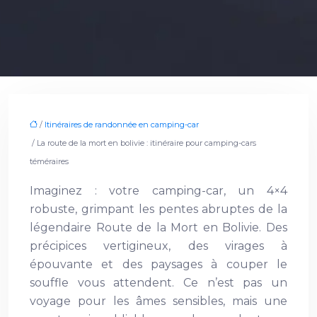
/
Itinéraires de randonnée en camping-car
/ La route de la mort en bolivie : itinéraire pour camping-cars
téméraires
Imaginez : votre camping-car, un 4×4
robuste, grimpant les pentes abruptes de la
légendaire Route de la Mort en Bolivie. Des
précipices vertigineux, des virages à
épouvante et des paysages à couper le
souffle vous attendent. Ce n’est pas un
voyage pour les âmes sensibles, mais une