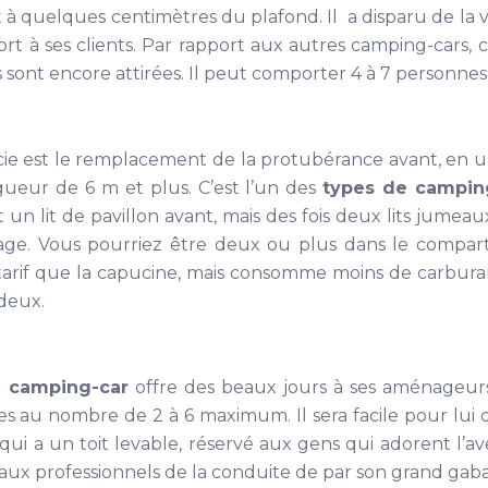
nt à quelques centimètres du plafond. Il a disparu de la
ort à ses clients. Par rapport aux autres camping-cars,
sont encore attirées. Il peut comporter 4 à 7 personnes
rencie est le remplacement de la protubérance avant, en 
gueur de 6 m et plus. C’est l’un des
types de campin
t un lit de pavillon avant, mais des fois deux lits jumeau
age. Vous pourriez être deux ou plus dans le compar
arif que la capucine, mais consomme moins de carburants
 deux.
e camping-car
offre des beaux jours à ses aménageurs
s au nombre de 2 à 6 maximum. Il sera facile pour lui de 
 qui a un toit levable, réservé aux gens qui adorent l’a
é aux professionnels de la conduite de par son grand gabar