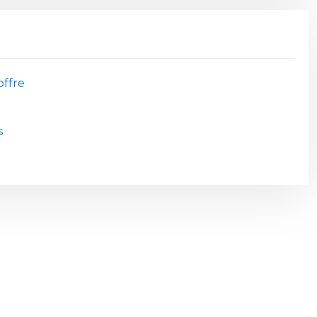
offre
s