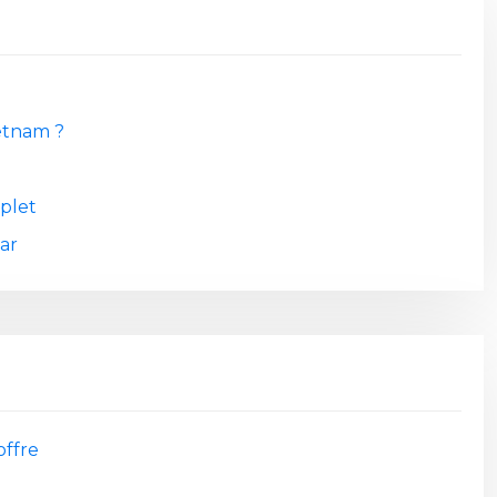
etnam ?
plet
ar
offre